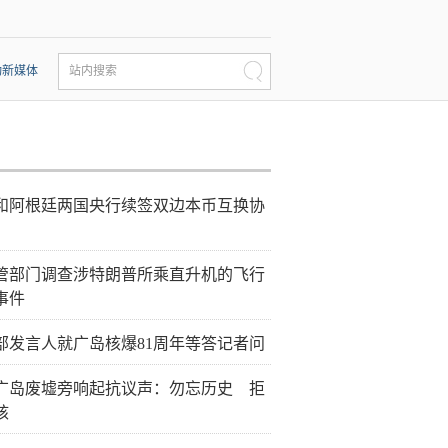
动新媒体
站内搜索
和阿根廷两国央行续签双边本币互换协
管部门调查涉特朗普所乘直升机的飞行
事件
部发言人就广岛核爆81周年等答记者问
广岛废墟旁响起抗议声：勿忘历史 拒
核