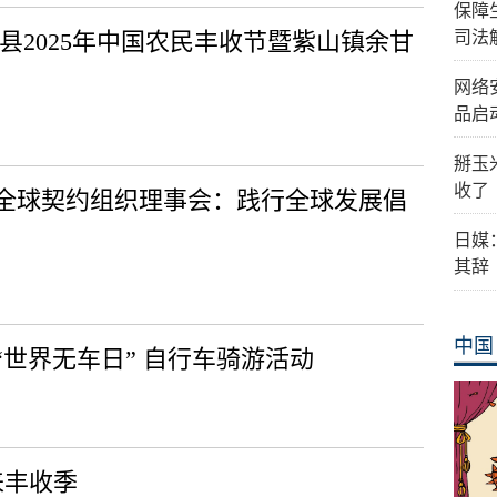
保障
县2025年中国农民丰收节暨紫山镇余甘
司法
网络
品启
掰玉
收了
全球契约组织理事会：践行全球发展倡
日媒
其辞
中国
世界无车日” 自行车骑游活动
来丰收季