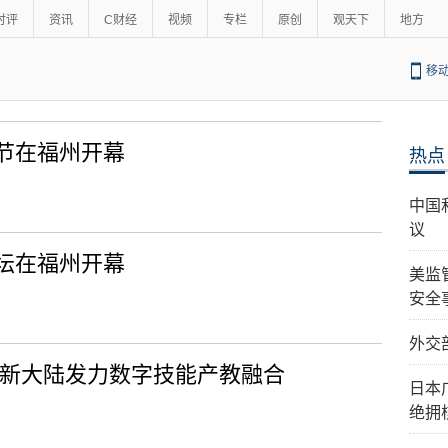
时评
资讯
C财经
视频
专栏
原创
观天下
地方
移
节在福州开幕
热点
中国
议
坛在福州开幕
美监
安全
外交
 新大陆发力数字技能产教融合
日本
绝拥