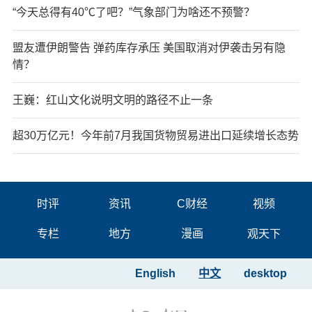
“今天总得有40℃了吧？”气象部门为啥还不预警？
盟友遭伊朗警告 弹药库存承压 美国取消对伊袭击另有隐
情？
王巍：红山文化说明文明的路径不止一条
超30万亿元！今年前7月我国货物贸易进出口延续增长态势
时评
资讯
C财经
视频
专栏
地方
漫画
观天下
English
中文
desktop