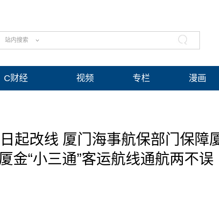
站内搜索
C财经
视频
专栏
漫画
9日起改线 厦门海事航保部门保障
厦金“小三通”客运航线通航两不误