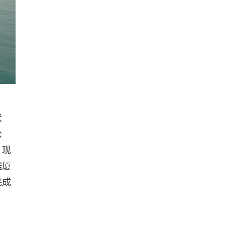
状
公
、现
据厦
完成