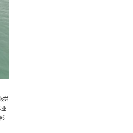
能拼
作业
部