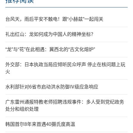
台风天，雨后平安不触电！跟“小赫兹”一起闯关
礼出红山：龙如何成为中国人的精神坐标？
“龙”与“花”在此相遇：冀西北的“古文化熔炉”
外交部：日本执政当局应倾听民众呼声 停止在核问题上玩
火
水利部针对6省市启动洪水防御Ⅳ级应急响应
广东雷州通报特教老师招聘违规事件：多人受到党纪政务
处分和组织处理
韩国首尔8年来首遇40摄氏度高温