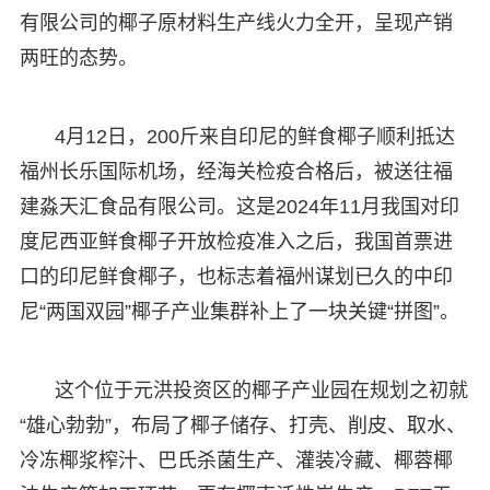
有限公司的椰子原材料生产线火力全开，呈现产销
两旺的态势。
4月12日，200斤来自印尼的鲜食椰子顺利抵达
福州长乐国际机场，经海关检疫合格后，被送往福
建淼天汇食品有限公司。这是2024年11月我国对印
度尼西亚鲜食椰子开放检疫准入之后，我国首票进
口的印尼鲜食椰子，也标志着福州谋划已久的中印
尼“两国双园”椰子产业集群补上了一块关键“拼图”。
这个位于元洪投资区的椰子产业园在规划之初就
“雄心勃勃”，布局了椰子储存、打壳、削皮、取水、
冷冻椰浆榨汁、巴氏杀菌生产、灌装冷藏、椰蓉椰