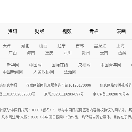
资讯
财经
视频
专栏
漫画
天津
河北
山西
辽宁
吉林
黑龙江
上海
广西
海南
重庆
四川
贵州
云南
西藏
新华网
中国网
国际在线
央视网
中国青年网
中国新闻网
人民政协网
法治网
良信息举报
互联网新闻信息服务许可证10120170006
信息网络传播视听节目
11010502032503号
京网文[2011]0283-097号
京ICP备13028878号-6
来源为“中国日报网：XXX（署名）”，除与中国日报网签署内容授权协议的网站外，
77联系；凡本网注明“来源：XXX（非中国日报网）”的作品，均转载自其它媒体，目的