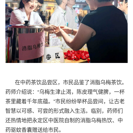
在中药茶饮品尝区，市民品鉴了消脂乌梅茶饮。
药师介绍说：“乌梅生津止渴，陈皮理气健脾，一杯
茶里藏着千年底蕴。”市民纷纷举杯品尝间，让古老
智慧以可感、可尝的形式融入生活。临别，药师们
还热情地把永定区中医院自制的消脂乌梅热饮、中
药驱蚊香囊赠送给市民。