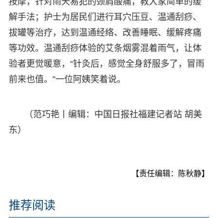
按摩，针对雨天易犯的颈肩酸痛，教大家简单的缓
解手法；护士为居民们进行耳穴压豆、温通刮痧、
拔罐等治疗，达到温通经络、改善睡眠、缓解疼痛
等功效。温通刮痧体验的艾条烟雾混着雨气，让体
验者更觉暖意，“针灸后，感觉全身舒服多了，冒雨
前来也值。”一位阿姨笑着说。
（范巧艳丨编辑：中国日报社福建记者站 胡美
东）
【责任编辑：陈秋静】
推荐阅读