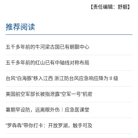
【责任编辑：舒靓】
推荐阅读
五千多年前的牛河梁古国已有朝觐中心
五千多年前的红山已有中轴线对称布局
台风“白海豚”移入江西 浙江防台风应急响应降为Ⅱ级
美国前空军部长被指泄露“空军一号”机密
暑期早设防，远离眼外伤｜应急医课堂
“罗犇犇”带你打卡：开放罗湖，触手可及