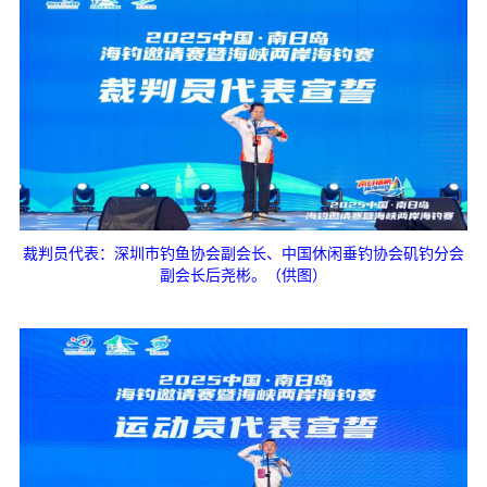
裁判员代表：深圳市钓鱼协会副会长、中国休闲垂钓协会矶钓分会
副会长后尧彬。（供图）