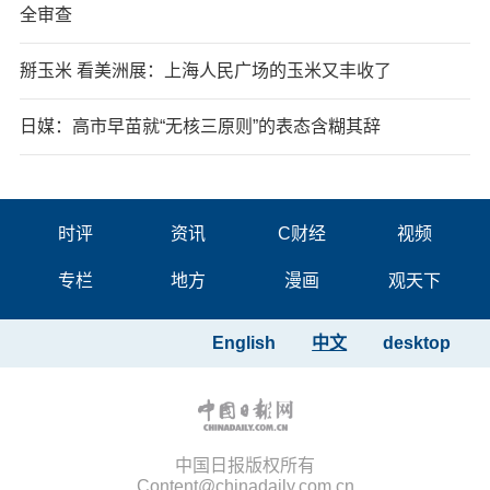
全审查
掰玉米 看美洲展：上海人民广场的玉米又丰收了
日媒：高市早苗就“无核三原则”的表态含糊其辞
时评
资讯
C财经
视频
专栏
地方
漫画
观天下
English
中文
desktop
中国日报版权所有
Content@chinadaily.com.cn