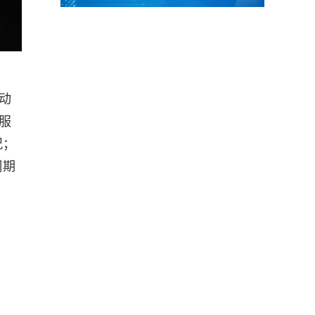
动
服
况；
周期