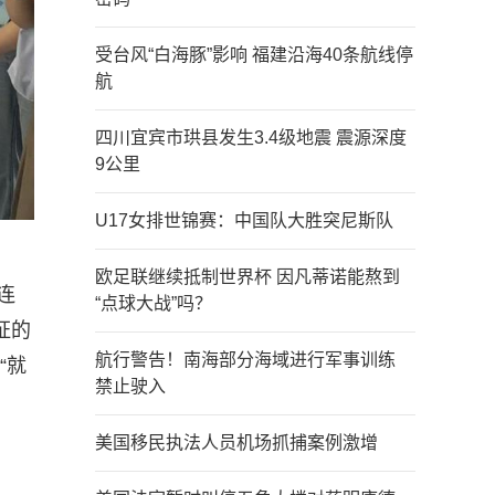
受台风“白海豚”影响 福建沿海40条航线停
航
四川宜宾市珙县发生3.4级地震 震源深度
9公里
U17女排世锦赛：中国队大胜突尼斯队
欧足联继续抵制世界杯 因凡蒂诺能熬到
连
“点球大战”吗？
证的
航行警告！南海部分海域进行军事训练
“就
禁止驶入
美国移民执法人员机场抓捕案例激增