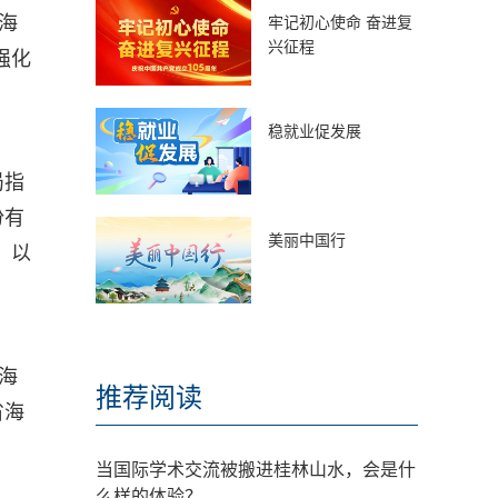
海
牢记初心使命 奋进复
兴征程
强化
稳就业促发展
局指
份有
美丽中国行
，以
海
推荐阅读
省海
。
当国际学术交流被搬进桂林山水，会是什
么样的体验？