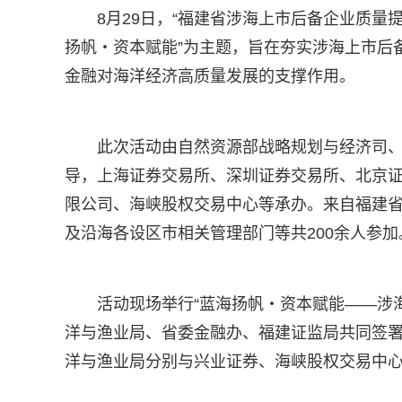
8月29日，“福建省涉海上市后备企业质量
扬帆・资本赋能”为主题，旨在夯实涉海上市后
金融对海洋经济高质量发展的支撑作用。
此次活动由自然资源部战略规划与经济司
导，上海证券交易所、深圳证券交易所、北京
限公司、海峡股权交易中心等承办。来自福建省内
及沿海各设区市相关管理部门等共200余人参加
活动现场举行“蓝海扬帆・资本赋能——涉
洋与渔业局、省委金融办、福建证监局共同签
洋与渔业局分别与兴业证券、海峡股权交易中