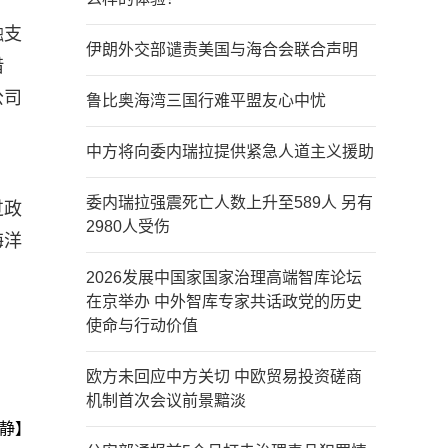
融支
伊朗外交部谴责美国与海合会联合声明
借
公司
鲁比奥海湾三国行难平盟友心中忧
中方将向委内瑞拉提供紧急人道主义援助
委内瑞拉强震死亡人数上升至589人 另有
过政
2980人受伤
海洋
2026发展中国家国家治理高端智库论坛
在京举办 中外智库专家共话政党的历史
使命与行动价值
欧方未回应中方关切 中欧贸易投资磋商
机制首次会议前景黯淡
静】