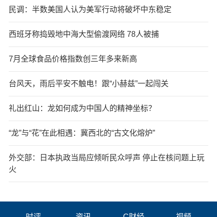
民调：半数美国人认为美军行动将破坏中东稳定
西班牙称捣毁地中海大型偷渡网络 78人被捕
7月全球食品价格指数创三年多来新高
台风天，雨后平安不触电！跟“小赫兹”一起闯关
礼出红山：龙如何成为中国人的精神坐标？
“龙”与“花”在此相遇：冀西北的“古文化熔炉”
外交部：日本执政当局应倾听民众呼声 停止在核问题上玩
火
时评
资讯
C财经
视频