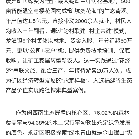
废弃矿区蝶变为“全国最大蝴蝶兰鲜切花基地”，500
亩智能温室与樱花园构成“矿坑变花海”的生态奇观，
年产值达1.5亿元，直接带动2000余人就业，村民人
均收入三年翻番。通过“跨村联建+村企共建”模式，
龙潭镇8个村集体以林地、资金入股，年分红超50万
元，更以“公司+农户”机制提供免费技术培训、保底
收购，让矿工家属转型新农人。这一实践通过“花经
济”串联文旅、融合三产，年接待游客20万人次，成
为矿区经济转型发展的“永定样板”，入选福建省生态
产品价值实现路径探索典型案例。
作为闽西南生态屏障的核心区，76.02%的森林
覆盖率与94.38%的水土保持率勾勒出永定绿色发展
的底色。永定区积极探索“绿水青山就是金山银山”实