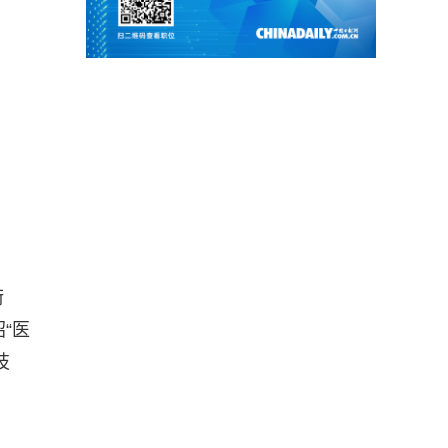
衔
“医
技