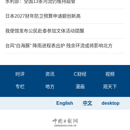
水利部：全国13条河流仍维持超警
日本2027财年防卫预算申请额创新高
我使馆发布公民赴泰参加文体活动提醒
台风“白海豚” 降雨进程表出炉 残余环流或将影响北方
时评
资讯
C财经
视频
专栏
地方
漫画
观天下
English
中文
desktop