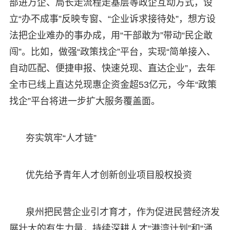
部进万企、局长走流程走基层等政企互动方式，设
立“办不成事”反映专窗、“企业诉求接待处”，想方设
法把企业难办的事办成，用“干部敢为”带动“民企敢
闯”。比如，做强“政策找企”平台，实现“简单接入、
自动匹配、便捷申报、快速兑现、直达企业”，去年
全市已线上直达兑现惠企资金超53亿元，今年“政策
找企”平台将进一步扩大服务覆盖面。
夯实筑牢“人才链”
优先给予青年人才创新创业项目股权投资
泉州把民营企业引才育才，作为促进民营经济发
展壮大的有生力量，持续深耕人才“港湾计划”和“涌