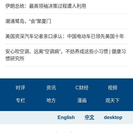
伊朗总统：最高领袖决策过程遭人利用
潮涌鹭岛，“会”聚厦门
美国资深汽车记者亲口承认：中国电动车已领先美国十年
安心吹空调、远离“空调病”，不妨养成这些小习惯 | 健康习
惯研究所
时评
资讯
C财经
视频
专栏
地方
漫画
观天下
English
中文
desktop