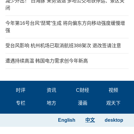
减少外出！“白海豚”来势汹汹 多地公交地铁停运、景区关
闭
今年第16号台风“琵鹭”生成 将向偏东方向移动强度缓慢增
强
受台风影响 杭州机场已取消航班388架次 退改签请注意
遭遇持续高温 韩国电力需求创今年新高
时评
资讯
C财经
视频
专栏
地方
漫画
观天下
English
中文
desktop