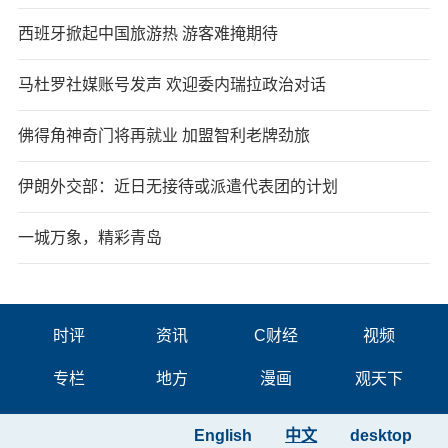
西班牙掀起中国旅游热 游客难掩期待
马杜罗社媒账号发声 欢迎委内瑞拉政治对话
佛得角神奇门将再就业 加盟智利老牌劲旅
伊朗外交部：近日无接待或派遣代表团的计划
一城万象，精彩青岛
时评
资讯
C财经
视频
专栏
地方
漫画
观天下
English
中文
desktop