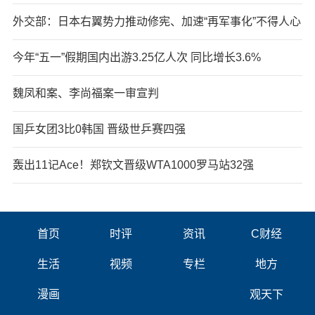
外交部：日本右翼势力推动修宪、加速“再军事化”不得人心
今年“五一”假期国内出游3.25亿人次 同比增长3.6%
魏凤和案、李尚福案一审宣判
国乒女团3比0韩国 晋级世乒赛四强
轰出11记Ace！郑钦文晋级WTA1000罗马站32强
首页
时评
资讯
C财经
生活
视频
专栏
地方
漫画
观天下