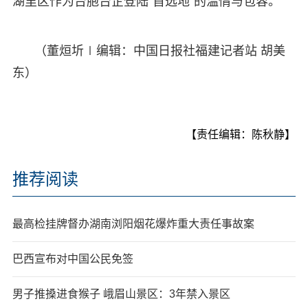
湖里区作为台胞台企登陆“首选地”的温情与包容。
（董烜圻∣编辑：中国日报社福建记者站 胡美
东）
【责任编辑：陈秋静】
推荐阅读
最高检挂牌督办湖南浏阳烟花爆炸重大责任事故案
巴西宣布对中国公民免签
男子推搡进食猴子 峨眉山景区：3年禁入景区