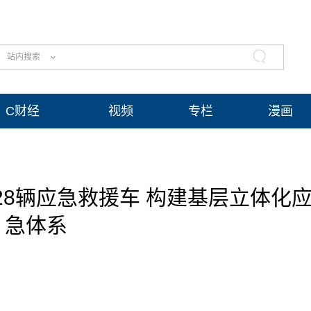
站内搜索
C财经
视频
专栏
漫画
28辆应急救援车 构建基层立体化
急体系