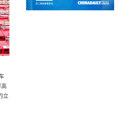
车
可高
的立