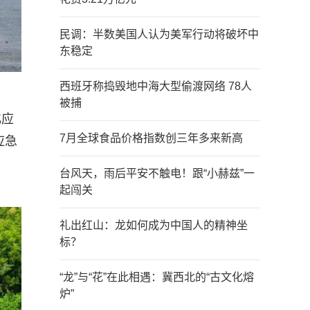
民调：半数美国人认为美军行动将破坏中
东稳定
西班牙称捣毁地中海大型偷渡网络 78人
被捕
化应
7月全球食品价格指数创三年多来新高
应急
台风天，雨后平安不触电！跟“小赫兹”一
起闯关
礼出红山：龙如何成为中国人的精神坐
标？
“龙”与“花”在此相遇：冀西北的“古文化熔
炉”