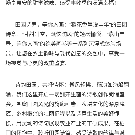
畅享惠安的甜蜜滋味，感受丰收季的满满幸福！
田园诗意，等你入画：“稻花香里说丰年”的田园
诗意、“甘甜升空，烦恼随风”的轻松愉悦、“紫山丰
景，等你入画”的绝美画卷等一系列沉浸式体验场
景，让您在乡土韵味与现代创意的交融中，享受一
场视觉与心灵的双重盛宴。
诗韵田园，共抒情怀：微风轻拂，稻浪如海般翻
涌，我们这里开启一场别开生面的诗歌创作朗诵盛
会，围绕田园风光的旖旎画卷、农耕文化的深厚底
蕴、乡村振兴的壮丽征程以及诗意生活的美好憧
憬，用灵动的诗句展现农业产业的丰硕成果。在稻
田的怀抱中，聆听田园诗篇，感受诗歌的韵律与魅