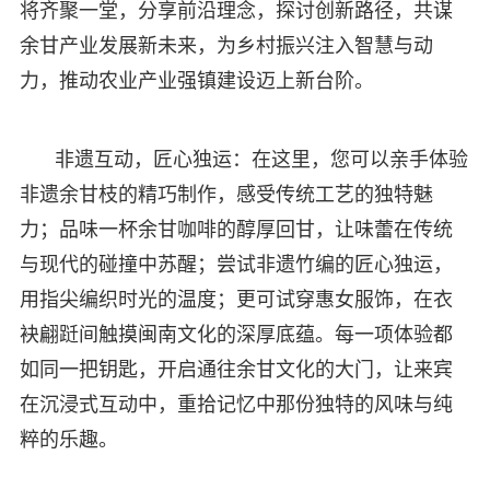
将齐聚一堂，分享前沿理念，探讨创新路径，共谋
余甘产业发展新未来，为乡村振兴注入智慧与动
力，推动农业产业强镇建设迈上新台阶。
非遗互动，匠心独运：在这里，您可以亲手体验
非遗余甘枝的精巧制作，感受传统工艺的独特魅
力；品味一杯余甘咖啡的醇厚回甘，让味蕾在传统
与现代的碰撞中苏醒；尝试非遗竹编的匠心独运，
用指尖编织时光的温度；更可试穿惠女服饰，在衣
袂翩跹间触摸闽南文化的深厚底蕴。每一项体验都
如同一把钥匙，开启通往余甘文化的大门，让来宾
在沉浸式互动中，重拾记忆中那份独特的风味与纯
粹的乐趣。