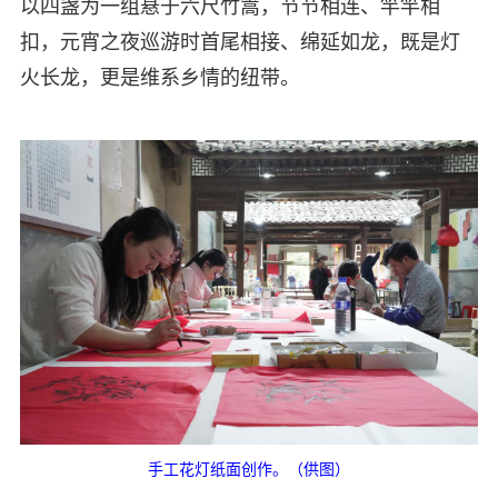
以四盏为一组悬于六尺竹篙，节节相连、竿竿相
扣，元宵之夜巡游时首尾相接、绵延如龙，既是灯
火长龙，更是维系乡情的纽带。
手工花灯纸面创作。（供图）