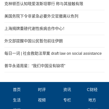
克林顿否认知晓爱泼斯坦罪行 称与其接触有限
美国务院下令非紧急必要外交官撤离以色列
上海揭牌重磅代谢性疾病合作中心！
外交部提醒中国公民暂勿前往伊朗
每日一词 | 社会救助法草案 draft law on social assistance
普华永道周星：“我们中国没有缺项”
首页
时评
资讯
C财经
生活
视频
专栏
地方