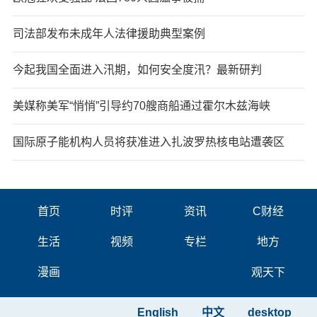
司法部发布未成年人法律援助典型案例
今起我国全面进入汛期，如何安全度汛？最新研判
美媒称美军“悄悄”引导约70艘商船通过霍尔木兹海峡
国际原子能机构人员将获准进入扎波罗热核电站遭袭区
首页
时评
资讯
C财经
生活
视频
专栏
地方
漫画
观天下
English
中文
desktop