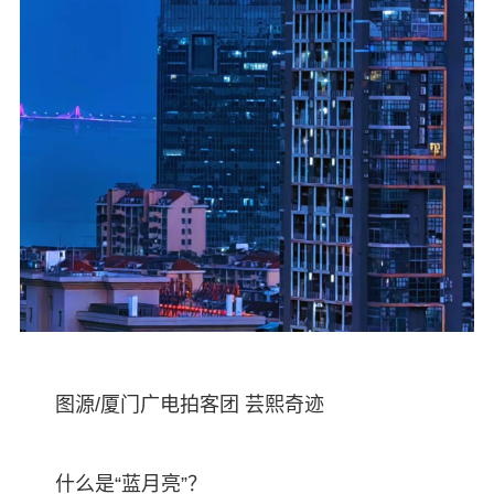
图源/厦门广电拍客团 芸熙奇迹
什么是“蓝月亮”？