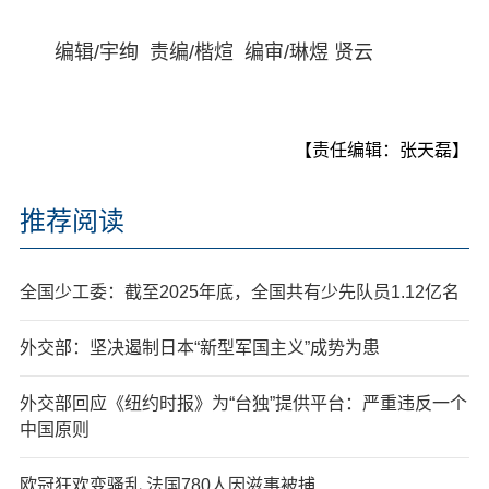
编辑/宇绚 责编/楷煊 编审/琳煜 贤云
【责任编辑：张天磊】
推荐阅读
全国少工委：截至2025年底，全国共有少先队员1.12亿名
外交部：坚决遏制日本“新型军国主义”成势为患
外交部回应《纽约时报》为“台独”提供平台：严重违反一个
中国原则
欧冠狂欢变骚乱 法国780人因滋事被捕