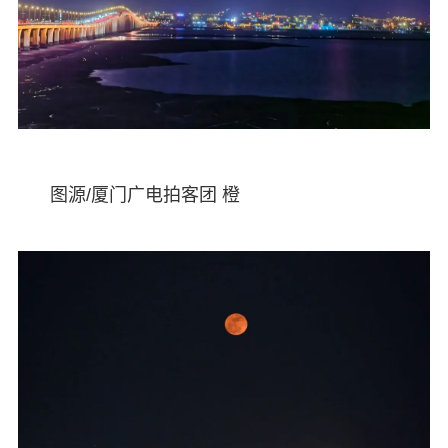
图源/厦门广电拍客团 橙