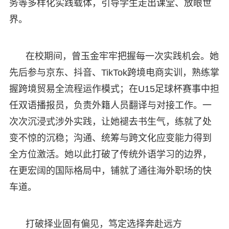
务等多样化实践载体，引导学生走出课堂、放眼世
界。
在校期间，曾玉金牢牢把握每一次实践机会。她
先后参与京东、抖音、TikTok跨境电商实训，熟练掌
握跨境贸易全流程运作模式；在U15足球杯赛事中担
任双语播报员，负责外籍人员翻译与对接工作。一
次次沉浸式涉外实践，让她褪去书生气，练就了处
变不惊的沉稳；沟通、统筹与跨文化应变能力得到
全方位激活。她以此打破了传统外语学习的边界，
在更宏阔的国际格局中，铺就了通往海外职场的快
车道。
打破择业固有偏见，笃定选择奔赴远方