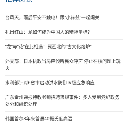
台风天，雨后平安不触电！跟“小赫兹”一起闯关
礼出红山：龙如何成为中国人的精神坐标？
“龙”与“花”在此相遇：冀西北的“古文化熔炉”
外交部：日本执政当局应倾听民众呼声 停止在核问题上玩
火
水利部针对6省市启动洪水防御Ⅳ级应急响应
广东雷州通报特教老师招聘违规事件：多人受到党纪政务
处分和组织处理
韩国首尔8年来首遇40摄氏度高温