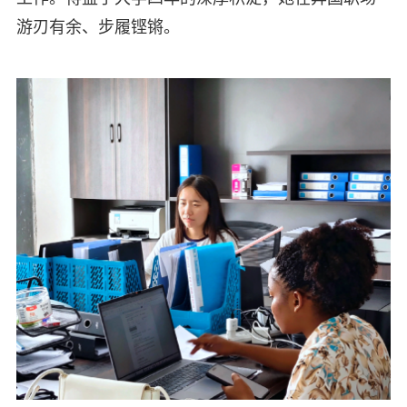
游刃有余、步履铿锵。