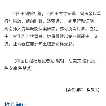
不困于刻板标签，不囿于方寸安逸。曾玉金以笃
行与果敢，踏向旷野、逐梦远方。她用行动证明，
闽南师大青年既能伏案研学，亦可勇闯世界。立足
中非合作的时代舞台，她将继续以专业赋能中非交
流，让青春在非洲热土绽放别样光彩。
（中国日报福建记者站 编辑：胡美东 通讯员：
陈安迪 陈慧燕）
【责任编辑：程尔凡】
推荐阅读