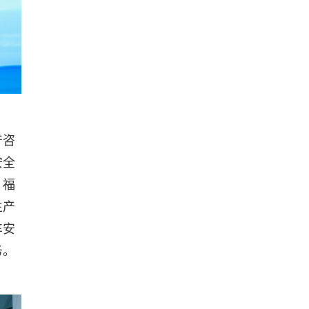
产咨
安全
、福
生产
车安
务。