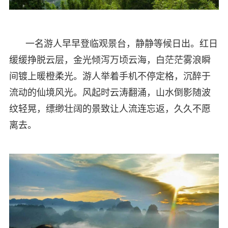
一名游人早早登临观景台，静静等候日出。红日
缓缓挣脱云层，金光倾泻万顷云海，白茫茫雾浪瞬
间镀上暖橙柔光。游人举着手机不停定格，沉醉于
流动的仙境风光。风起时云涛翻涌，山水倒影随波
纹轻晃，缥缈壮阔的景致让人流连忘返，久久不愿
离去。