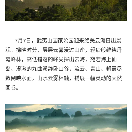
7月7日，武夷山国家公园迎来绝美云海日出景
观。拂晓时分，层层云雾漫过山峦，轻纱般缠绕丹
霞峰林，高低错落的峰尖探出云海，宛若海上仙
岛。澄澈的九曲溪静卧山谷，流云、青山、朝霞尽
数倒映水面，山水云雾相融，铺展一幅灵动的天然
画卷。