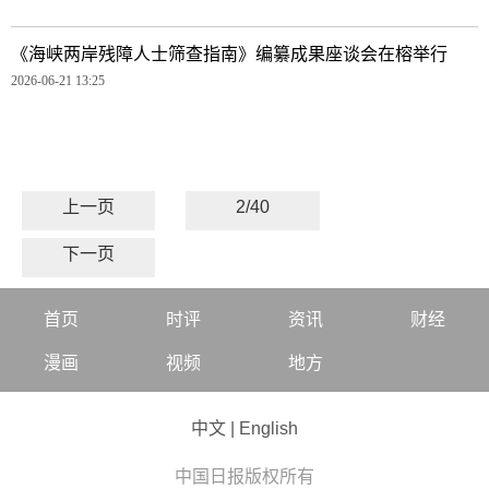
《海峡两岸残障人士筛查指南》编纂成果座谈会在榕举行
2026-06-21 13:25
上一页
2/40
下一页
首页
时评
资讯
财经
漫画
视频
地方
中文
|
English
中国日报版权所有