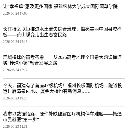
让“幸福草”惠及更多国家 福建农林大学成立国际菌草学院
2026-06-24 17:03
长汀持之以恒推进水土流失综合治理，擦亮美丽中国县域样
板——荒山蝶变走出生态富民路
2026-06-24 12:13
连城棒球的高考答卷——从2026高考地理全国卷大题读懂连
城“棒球小镇”融合发展之路
2026-06-24 12:12
今天，福建有了首座4F级机场！福州长乐国际机场二跑道投
运！厦漳泉R1线、厦金大桥也有新消息……
2026-06-23 19:23
我市以数据指路、硬件补缺破解医疗机构停车难题——畅通
市民就医“第一步”
2026-06-23 11:31