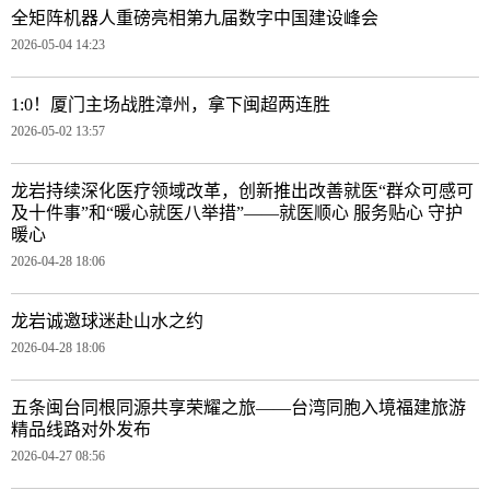
全矩阵机器人重磅亮相第九届数字中国建设峰会
2026-05-04 14:23
1:0！厦门主场战胜漳州，拿下闽超两连胜
2026-05-02 13:57
龙岩持续深化医疗领域改革，创新推出改善就医“群众可感可
及十件事”和“暖心就医八举措”——就医顺心 服务贴心 守护
暖心
2026-04-28 18:06
龙岩诚邀球迷赴山水之约
2026-04-28 18:06
五条闽台同根同源共享荣耀之旅——台湾同胞入境福建旅游
精品线路对外发布
2026-04-27 08:56