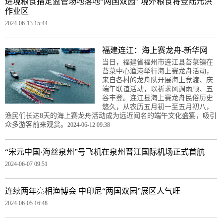
进境粮食指定监管场地落地“两国双园” 境外粮食将登陆元洪
作业区
2024-06-13 15:44
福建连江：海上赛龙舟-新华网
当日，福建省福州市连江县苔菉镇在
苔菉中心渔港举行海上赛龙舟活动，
来自各村的龙舟队开展海上竞渡、庆
端午联谊活动，以祈求风调雨顺、五
谷丰登。连江县海上赛龙舟民俗历史
悠久，从农历五月初一至五月初八，
渔民们长达8天的海上赛龙舟活动成为远近闻名的端午文化盛宴，吸引
众多游客前来观赏。
2024-06-12 09:38
“宋元中国·海丝泉州”号飞机在泉州晋江国际机场正式首航
2024-06-07 09:51
连续两年亮相渔博会 中印尼“两国双园”展区人气旺
2024-06-05 16:48