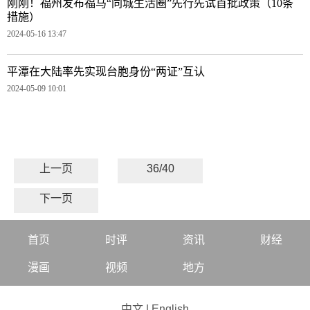
刚刚！福州发布福马“同城生活圈”先行先试首批政策（10条
措施）
2024-05-16 13:47
平潭在大陆率先实现台胞身份“两证”互认
2024-05-09 10:01
上一页
36/40
下一页
首页
时评
资讯
财经
漫画
视频
地方
中文
|
English