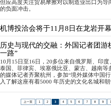
但应高度关注贸易摩擦对以制造业出口为导
的负面冲击。
机博投洽会将于11月8日在龙岩开
历史与现代的交融：外国记者团游
一路”
10月15日至16日，20多位来自俄罗斯、印
泰国、菲律宾、埃塞俄比亚、蒙古、越南等多
的媒体记者齐聚杭州，参加“境外媒体中国行
入了解这座有着5000 年历史的文化名城和
上一页
1
2
3
4
5
6
7
8
9